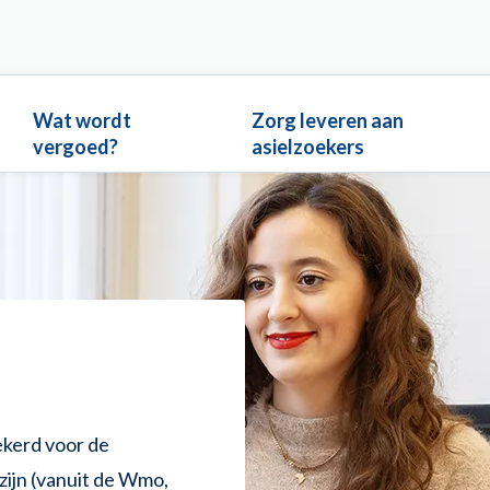
Wat wordt
Zorg leveren aan
vergoed?
asielzoekers
ekerd voor de
ijn (vanuit de Wmo,