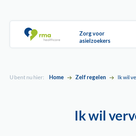
Overslaan en naar de inhoud gaan
Main navigation
Zorg voor
asielzoekers
U bent nu hier:
Home
Zelf regelen
Ik wil v
Ik wil ver