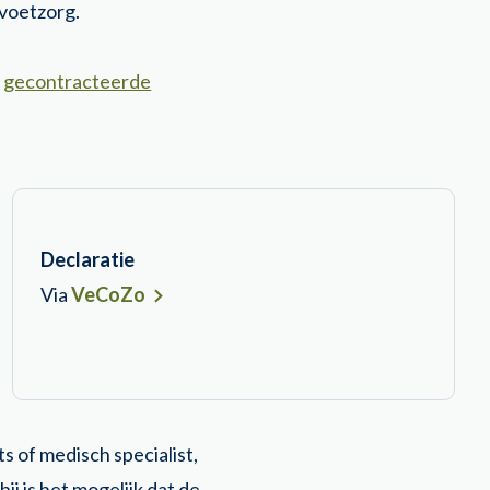
 voetzorg.
n
gecontracteerde
Declaratie
Via
VeCoZo
ts of medisch specialist,
j is het mogelijk dat de