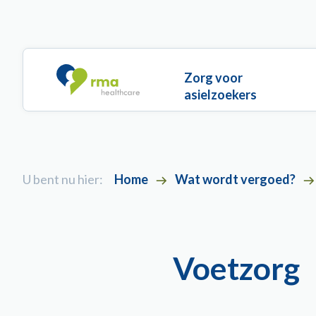
Overslaan en naar de inhoud gaan
Main navigation
Zorg voor
asielzoekers
U bent nu hier:
Home
Wat wordt vergoed?
Voetzorg