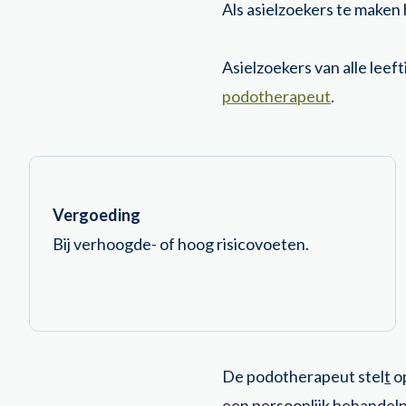
Als asielzoekers te maken
Asielzoekers van alle leef
podotherapeut
.
Vergoeding
Bij verhoogde- of hoog risicovoeten.
De podotherapeut stel
t
op
een persoonlijk behandelpl